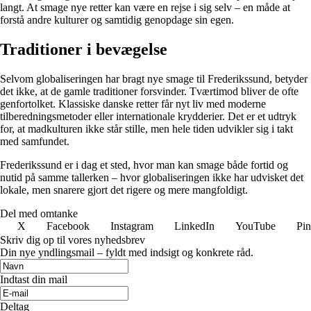
langt. At smage nye retter kan være en rejse i sig selv – en måde at
forstå andre kulturer og samtidig genopdage sin egen.
Traditioner i bevægelse
Selvom globaliseringen har bragt nye smage til Frederikssund, betyder
det ikke, at de gamle traditioner forsvinder. Tværtimod bliver de ofte
genfortolket. Klassiske danske retter får nyt liv med moderne
tilberedningsmetoder eller internationale krydderier. Det er et udtryk
for, at madkulturen ikke står stille, men hele tiden udvikler sig i takt
med samfundet.
Frederikssund er i dag et sted, hvor man kan smage både fortid og
nutid på samme tallerken – hvor globaliseringen ikke har udvisket det
lokale, men snarere gjort det rigere og mere mangfoldigt.
Del med omtanke
X
Facebook
Instagram
LinkedIn
YouTube
Pin
Skriv dig op til vores nyhedsbrev
Din nye yndlingsmail – fyldt med indsigt og konkrete råd.
Indtast din mail
Deltag