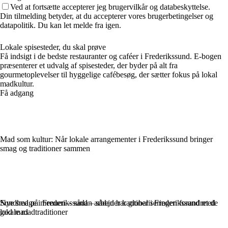
Ved at fortsætte accepterer jeg brugervilkår og databeskyttelse.
Din tilmelding betyder, at du accepterer vores brugerbetingelser og
datapolitik. Du kan let melde fra igen.
Lokale spisesteder, du skal prøve
Få indsigt i de bedste restauranter og caféer i Frederikssund. E-bogen
præsenterer et udvalg af spisesteder, der byder på alt fra
gourmetoplevelser til hyggelige cafébesøg, der sætter fokus på lokal
madkultur.
Få adgang
Mad som kultur: Når lokale arrangementer i Frederikssund bringer
smag og traditioner sammen
Sundhed på menuen – sådan arbejder kantiner i Frederikssund med
Nye smage i Frederikssund – sådan har globaliseringen forandret de
god mad
lokale madtraditioner