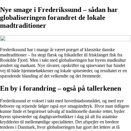
Nye smage i Frederikssund – sådan har
globaliseringen forandret de lokale
madtraditioner
Frederikssund har i mange år været præget af klassiske danske
madtraditioner – fra stegt flæsk og frikadeller til friskfanget fisk fra
Roskilde Fjord. Men i takt med globaliseringen har byens madkultur
ændret sig markant. Nye råvarer, opskrifter og spisevaner har fundet
vej til både hjemmekøkkener og lokale spisesteder, og resultatet er en
spændende blanding af det velkendte og det fremmede.
En by i forandring – også på tallerkenen
Frederikssund er vokset i takt med hovedstadsområdet, og med nye
beboere og rejsende følger også nye smagsindtryk. Hvor man tidligere
kunne finde et begrænset udvalg af traditionelle danske retter, byder
byens spisesteder og dagligvarebutikker i dag på alt fra asiatiske
krydderier til mellemøstlige specialiteter. Det afspejler en bredere
tendens i Danmark, hvor globaliseringen har gjort det lettere at få