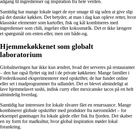
adgang til ingredienser og inspiration fra hele verden.
Samtidig har mange lokale taget de nye smage til sig uden at give slip
på det danske køkken. Det betyder, at man i dag kan opleve retter, hvor
klassiske elementer som kartofler, fisk og kål kombineres med
ingredienser som chili, ingefær eller kokosmælk. Det er ikke længere
et spørgsmål om enten-eller, men om både-og.
Hjemmekøkkenet som globalt
laboratorium
Globaliseringen har ikke kun ændret, hvad der serveres på restauranter
– den har også flyttet sig ind i de private køkkener. Mange familier i
Frederikssund eksperimenterer med opskrifter, de har fundet online
eller set i madprogrammer fra udlandet. Det er blevet almindeligt at
lave hjemmelavet sushi, indisk curry eller mexicanske tacos på en helt
almindelig hverdag.
Samtidig har interessen for lokale råvarer fået en renæssance. Mange
kombinerer globale opskrifter med produkter fra nærområdet – for
eksempel grøntsager fra lokale gårde eller fisk fra fjorden. Det skaber
en ny form for madkultur, hvor global inspiration møder lokal
forankring.