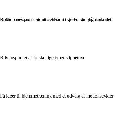
Battle ropes præsenteret i et nemt og overskueligt format
Boksehandsker – en introduktion til udvalget på markedet
Bliv inspireret af forskellige typer sjippetove
Få idéer til hjemmetræning med et udvalg af motionscykler