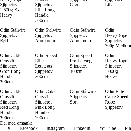
Sjippetov
Sjippetov
Grøn
Lilla
1.500g X-
Lilla Long
Heavy
Handle
300cm
Odin Stålwire
Odin Stålwire
Odin Stålwire
Odin
Sjippetov
Sjippetov
Sjippetov
HeavyRope
Rød
Aluminium
Aluminium
Sjippetov
700g Medium
Odin Cable
Odin Speed
Odin Speed
Odin
Crossfit
Elite
Pro Letvægts
HeavyRope
Sjippetov
Letvægts
Sjippetov
Sjippetov
Grøn Long
Sjippetov
300cm
1.000g
Handle
300cm
Heavy
300cm
Odin Cable
Odin Cable
Odin Stålwire
Odin Elite
Crossfit
Crossfit
Sjippetov
Cable Speed
Sjippetov
Sjippetov
Sort
Rope
Rød Long
Pink Long
Sjippetov
Handle
Handle
300cm
300cm
Del med omtanke
X
Facebook
Instagram
LinkedIn
YouTube
Pin