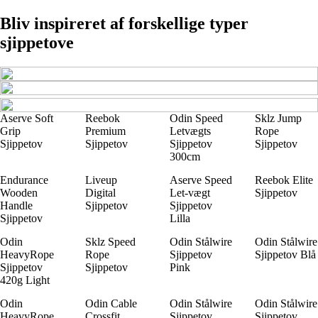
Bliv inspireret af forskellige typer
sjippetove
Aserve Soft
Reebok
Odin Speed
Sklz Jump
Grip
Premium
Letvægts
Rope
Sjippetov
Sjippetov
Sjippetov
Sjippetov
300cm
Endurance
Liveup
Aserve Speed
Reebok Elite
Wooden
Digital
Let-vægt
Sjippetov
Handle
Sjippetov
Sjippetov
Sjippetov
Lilla
Odin
Sklz Speed
Odin Stålwire
Odin Stålwire
HeavyRope
Rope
Sjippetov
Sjippetov Blå
Sjippetov
Sjippetov
Pink
420g Light
Odin
Odin Cable
Odin Stålwire
Odin Stålwire
HeavyRope
Crossfit
Sjippetov
Sjippetov